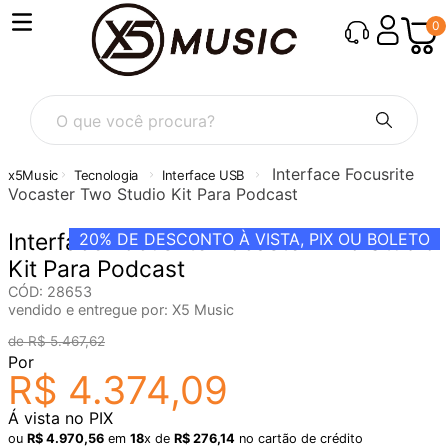
0
O que você procura?
Interface Focusrite
Tecnologia
Interface USB
Vocaster Two Studio Kit Para Podcast
Interface Focusrite Vocaster Two Studio
20%
DE DESCONTO À VISTA, PIX OU BOLETO
Kit Para Podcast
CÓD
:
28653
vendido e entregue por:
X5 Music
R$
5
.
467
,
62
Por
R$
4
.
374
,
09
Á vista no PIX
ou
R$
4
.
970
,
56
em
18
x de
R$
276
,
14
no cartão de crédito