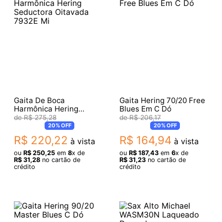
Gaita De Boca
Gaita Hering 70/20 Free
Harmônica Hering
Blues Em C Dó
Seductora Oitavada
R$
275
,
28
R$
206
,
17
7932E Mi
20%
OFF
20%
OFF
R$
220
,
22
R$
164
,
94
à vista
à vista
ou
R$
250
,
25
em
8
x de
ou
R$
187
,
43
em
6
x de
R$
31
,
28
no cartão de
R$
31
,
23
no cartão de
crédito
crédito