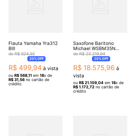
Flauta Yamaha Yra312
Saxofone Baritono
BIII
Michael WSBM35N
Laqueado
R$
624
,
92
R$
23
.
219
,
94
20%
OFF
20%
OFF
R$
499
,
94
R$
18
.
575
,
96
à vista
à
vista
ou
R$
568
,
11
em
18
x de
R$
31
,
56
no cartão de
ou
R$
21
.
109
,
04
em
18
x de
crédito
R$
1
.
172
,
72
no cartão de
crédito