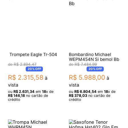
Trompete Eagle Tr-504
Bombardino Michael
WEPM454N Si bemol Bb
R$
2
.
894
,
47
R$
7
.
484
,
99
20%
OFF
20%
OFF
R$
2
.
315
,
58
R$
5
.
988
,
00
à
à
vista
vista
ou
R$
2
.
631
,
34
em
18
x de
ou
R$
6
.
804
,
54
em
18
x de
R$
146
,
18
no cartão de
R$
378
,
03
no cartão de
crédito
crédito