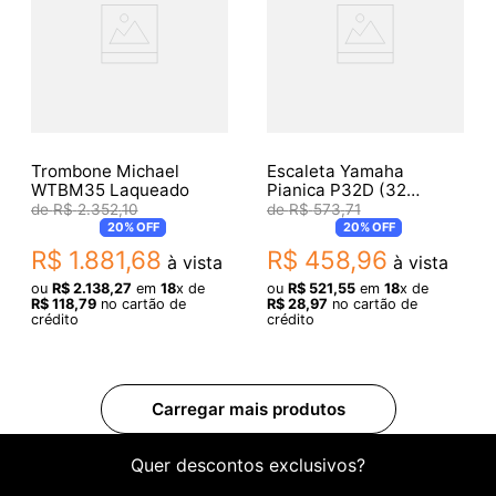
Trombone Michael
Escaleta Yamaha
WTBM35 Laqueado
Pianica P32D (32
Teclas)
R$
2
.
352
,
10
R$
573
,
71
20%
OFF
20%
OFF
R$
1
.
881
,
68
R$
458
,
96
à vista
à vista
ou
R$
2
.
138
,
27
em
18
x de
ou
R$
521
,
55
em
18
x de
R$
118
,
79
no cartão de
R$
28
,
97
no cartão de
crédito
crédito
Quer descontos exclusivos?