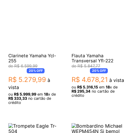
Clarinete Yamaha Ycl-
Flauta Yamaha
255
Transversal Yfl-222
R$
6
.
599
,
99
R$
5
.
847
,
77
20%
OFF
20%
OFF
R$
5
.
279
,
99
R$
4
.
678
,
21
à
à vista
vista
ou
R$
5
.
316
,
15
em
18
x de
R$
295
,
34
no cartão de
ou
R$
5
.
999
,
99
em
18
x de
crédito
R$
333
,
33
no cartão de
crédito