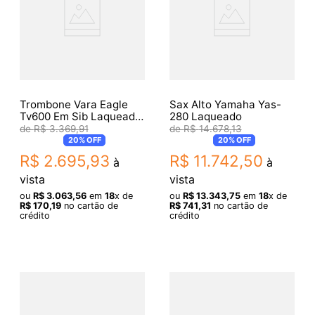
Trombone Vara Eagle
Sax Alto Yamaha Yas-
Tv600 Em Sib Laqueado
280 Laqueado
C/ Estojo Luxo
R$
3
.
369
,
91
R$
14
.
678
,
13
20%
OFF
20%
OFF
R$
2
.
695
,
93
R$
11
.
742
,
50
à
à
vista
vista
ou
R$
3
.
063
,
56
em
18
x de
ou
R$
13
.
343
,
75
em
18
x de
R$
170
,
19
no cartão de
R$
741
,
31
no cartão de
crédito
crédito