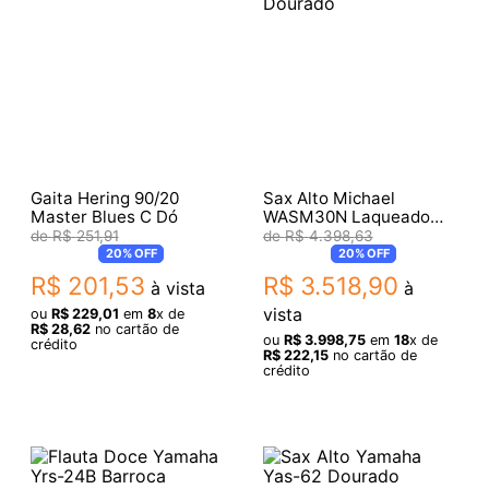
Gaita Hering 90/20
Sax Alto Michael
Master Blues C Dó
WASM30N Laqueado
Dourado
R$
251
,
91
R$
4
.
398
,
63
20%
OFF
20%
OFF
R$
201
,
53
R$
3
.
518
,
90
à vista
à
vista
ou
R$
229
,
01
em
8
x de
R$
28
,
62
no cartão de
ou
R$
3
.
998
,
75
em
18
x de
crédito
R$
222
,
15
no cartão de
crédito