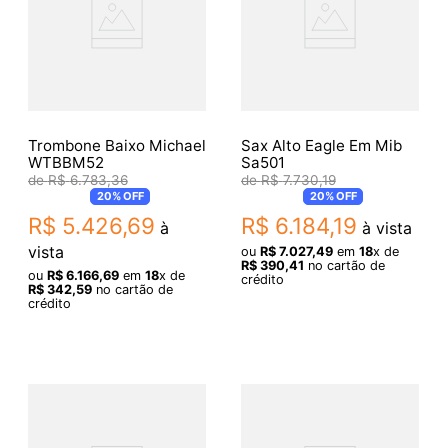
Trombone Baixo Michael
Sax Alto Eagle Em Mib
WTBBM52
Sa501
R$
6
.
783
,
36
R$
7
.
730
,
19
20%
OFF
20%
OFF
R$
5
.
426
,
69
R$
6
.
184
,
19
à
à vista
vista
ou
R$
7
.
027
,
49
em
18
x de
R$
390
,
41
no cartão de
ou
R$
6
.
166
,
69
em
18
x de
crédito
R$
342
,
59
no cartão de
crédito