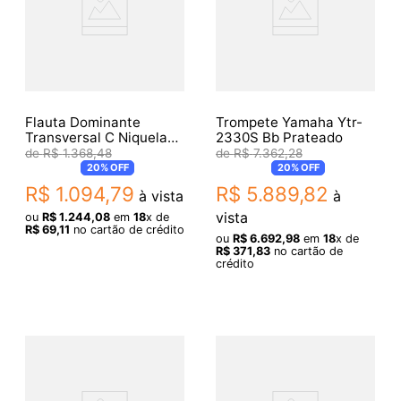
Flauta Dominante
Trompete Yamaha Ytr-
Transversal C Niquelado
2330S Bb Prateado
16464
R$
1
.
368
,
48
R$
7
.
362
,
28
20%
OFF
20%
OFF
R$
1
.
094
,
79
R$
5
.
889
,
82
à vista
à
vista
ou
R$
1
.
244
,
08
em
18
x de
R$
69
,
11
no cartão de crédito
ou
R$
6
.
692
,
98
em
18
x de
R$
371
,
83
no cartão de
crédito