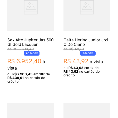
Sax Alto Jupiter Jas 500
Gaita Hering Junior Jrci
Gl Gold Lacquer
C Do Ciano
R$
8
.
690
,
49
R$
48
,
31
20%
OFF
9%
OFF
R$
6
.
952
,
40
R$
43
,
92
à
à vista
vista
ou
R$
43
,
92
em
1
x de
R$
43
,
92
no cartão de
ou
R$
7
.
900
,
45
em
18
x de
crédito
R$
438
,
91
no cartão de
crédito