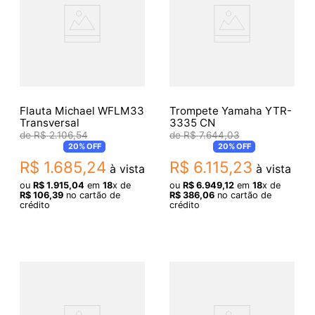
Flauta Michael WFLM33
Trompete Yamaha YTR-
Transversal
3335 CN
R$
2
.
106
,
54
R$
7
.
644
,
03
20%
OFF
20%
OFF
R$
1
.
685
,
24
R$
6
.
115
,
23
à vista
à vista
ou
R$
1
.
915
,
04
em
18
x de
ou
R$
6
.
949
,
12
em
18
x de
R$
106
,
39
no cartão de
R$
386
,
06
no cartão de
crédito
crédito