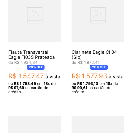
Flauta Transversal
Clarinete Eagle Cl 04
Eagle Fl03S Prateada
(Sib)
R$
1
.
934
,
34
R$
1
.
972
,
41
20%
OFF
20%
OFF
R$
1
.
547
,
47
R$
1
.
577
,
93
à vista
à vista
ou
R$
1
.
758
,
49
em
18
x de
ou
R$
1
.
793
,
10
em
18
x de
R$
97
,
69
no cartão de
R$
99
,
61
no cartão de
crédito
crédito