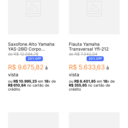
Saxofone Alto Yamaha
Flauta Yamaha
YAS-26ID Corpo
Transversal Yfl-212
Dourado Chaves
R$
12
.
094
,
78
R$
7
.
042
,
04
Niqueladas
20%
OFF
20%
OFF
R$
9
.
675
,
82
R$
5
.
633
,
63
à
à
vista
vista
ou
R$
10
.
995
,
25
em
18
x de
ou
R$
6
.
401
,
85
em
18
x de
R$
610
,
84
no cartão de
R$
355
,
65
no cartão de
crédito
crédito