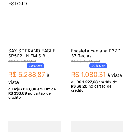
SAX SOPRANO EAGLE
Escaleta Yamaha P37D
SP502 LN EM SIB
37 Teclas
DOURADO COM
R$
6
.
611
,
09
R$
1
.
350
,
39
ESTOJO
20%
OFF
20%
OFF
R$
5
.
288
,
87
R$
1
.
080
,
31
à
à vista
vista
ou
R$
1
.
227
,
63
em
18
x de
R$
68
,
20
no cartão de
ou
R$
6
.
010
,
08
em
18
x de
crédito
R$
333
,
89
no cartão de
crédito