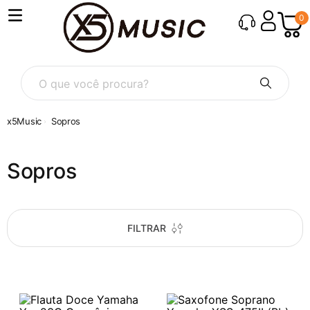
0
O que você procura?
Sopros
Sopros
FILTRAR