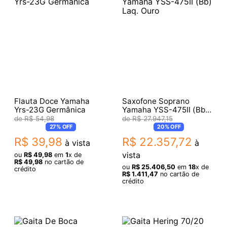
Flauta Doce Yamaha
Saxofone Soprano
Yrs-23G Germânica
Yamaha YSS-475II (Bb)
Laq. Ouro
R$
54
,
98
R$
27
.
947
,
15
27%
OFF
20%
OFF
R$
39
,
98
R$
22
.
357
,
72
à vista
à
vista
ou
R$
49
,
98
em
1
x de
R$
49
,
98
no cartão de
ou
R$
25
.
406
,
50
em
18
x de
crédito
R$
1
.
411
,
47
no cartão de
crédito