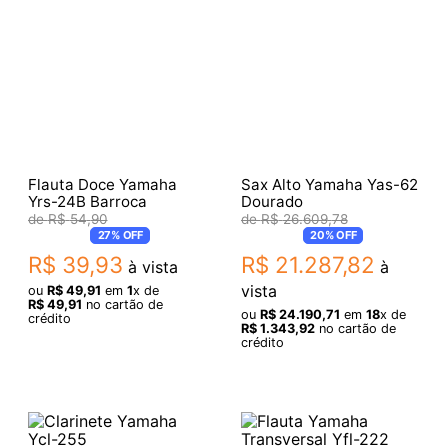
Flauta Doce Yamaha
Sax Alto Yamaha Yas-62
Yrs-24B Barroca
Dourado
R$
54
,
90
R$
26
.
609
,
78
27%
OFF
20%
OFF
R$
39
,
93
R$
21
.
287
,
82
à vista
à
vista
ou
R$
49
,
91
em
1
x de
R$
49
,
91
no cartão de
ou
R$
24
.
190
,
71
em
18
x de
crédito
R$
1
.
343
,
92
no cartão de
crédito