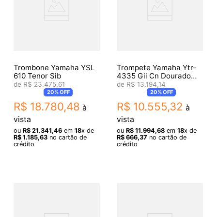
Trombone Yamaha YSL
Trompete Yamaha Ytr-
610 Tenor Sib
4335 Gii Cn Dourado
Laqueado Bb
R$
23
.
475
,
61
R$
13
.
194
,
14
20%
OFF
20%
OFF
R$
18
.
780
,
48
R$
10
.
555
,
32
à
à
vista
vista
ou
R$
21
.
341
,
46
em
18
x de
ou
R$
11
.
994
,
68
em
18
x de
R$
1
.
185
,
63
no cartão de
R$
666
,
37
no cartão de
crédito
crédito