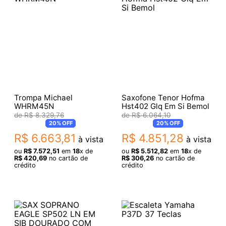
Trompa Michael
Saxofone Tenor Hofma
WHRM45N
Hst402 Glq Em Si Bemol
R$
8
.
329
,
76
R$
6
.
064
,
10
20%
OFF
20%
OFF
R$
6
.
663
,
81
R$
4
.
851
,
28
à vista
à vista
ou
R$
7
.
572
,
51
em
18
x de
ou
R$
5
.
512
,
82
em
18
x de
R$
420
,
69
no cartão de
R$
306
,
26
no cartão de
crédito
crédito